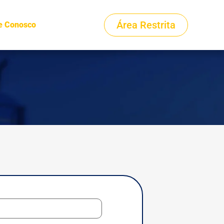
Área Restrita
e Conosco