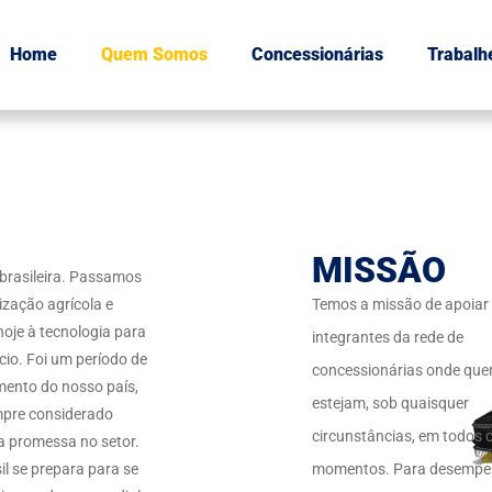
Home
Quem Somos
Concessionárias
Trabalh
MISSÃO
 brasileira. Passamos
zação agrícola e
Temos a missão de apoiar
oje à tecnologia para
integrantes da rede de
io. Foi um período de
concessionárias onde quer
ento do nosso país,
estejam, sob quaisquer
mpre considerado
circunstâncias, em todos 
 promessa no setor.
sil se prepara para se
momentos. Para desempe