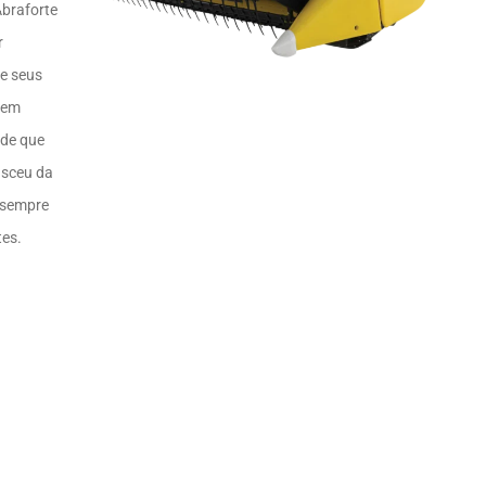
Abraforte
r
e seus
sem
ade que
asceu da
 sempre
tes.