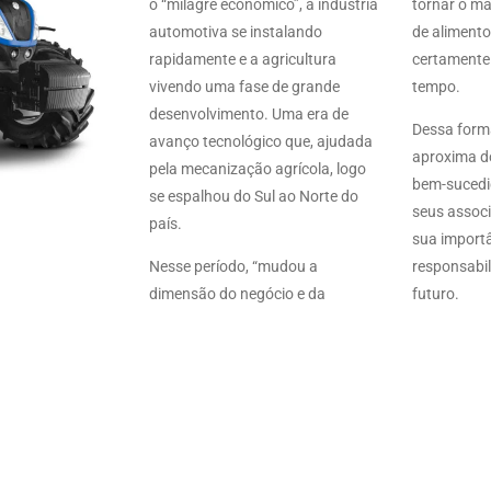
o “milagre econômico”, a indústria
tornar o ma
automotiva se instalando
de alimento
rapidamente e a agricultura
certamente
vivendo uma fase de grande
tempo.
desenvolvimento. Uma era de
Dessa forma
avanço tecnológico que, ajudada
aproxima d
pela mecanização agrícola, logo
bem-sucedid
se espalhou do Sul ao Norte do
seus assoc
país.
sua import
Nesse período, “mudou a
responsabil
dimensão do negócio e da
futuro.