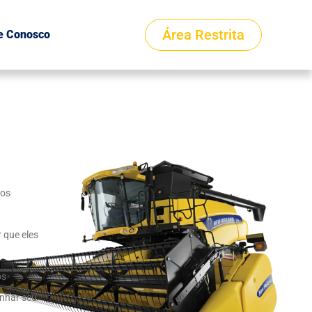
Área Restrita
e Conosco
 os
 que eles
os
nhar seu