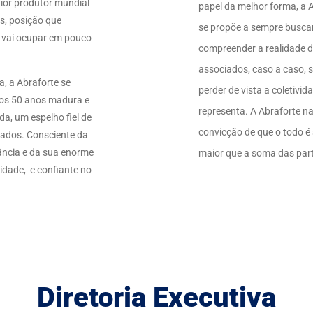
ior produtor mundial
papel da melhor forma, a 
s, posição que
se propõe a sempre busca
 vai ocupar em pouco
compreender a realidade d
associados, caso a caso, 
, a Abraforte se
perder de vista a coletivid
os 50 anos madura e
representa. A Abraforte n
a, um espelho fiel de
convicção de que o todo é
iados. Consciente da
ância e da sua enorme
maior que a soma das par
idade, e confiante no
Diretoria Executiva