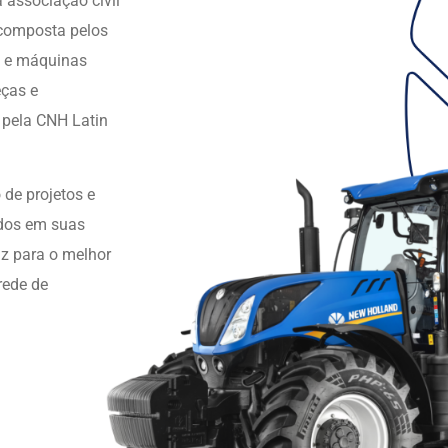
associação civil
, composta pelos
os e máquinas
eças e
 pela CNH Latin
de projetos e
dos em suas
az para o melhor
rede de