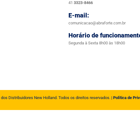
41
3323-8466
E-mail:
comunicacao@abraforte.com.br
Horário de funcionament
Segunda à Sexta 8h00 às 18h00
 dos Distribuidores New Holland. Todos os direitos reservados. |
Política de Pri