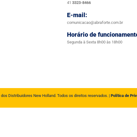
41
3323-8466
E-mail:
comunicacao@abraforte.com.br
Horário de funcionament
Segunda à Sexta 8h00 às 18h00
 dos Distribuidores New Holland. Todos os direitos reservados. |
Política de Pri