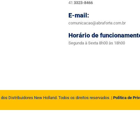
41
3323-8466
E-mail:
comunicacao@abraforte.com.br
Horário de funcionament
Segunda à Sexta 8h00 às 18h00
 dos Distribuidores New Holland. Todos os direitos reservados. |
Política de Pri