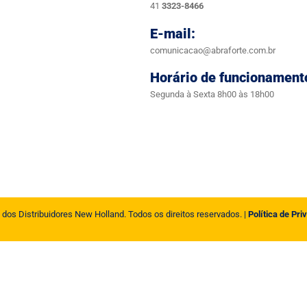
41
3323-8466
E-mail:
comunicacao@abraforte.com.br
Horário de funcionament
Segunda à Sexta 8h00 às 18h00
 dos Distribuidores New Holland. Todos os direitos reservados. |
Política de Pri