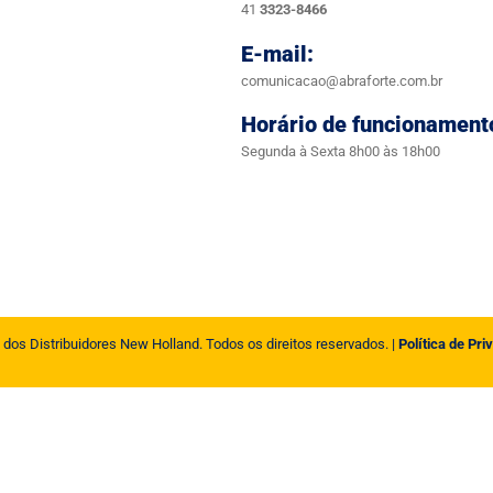
41
3323-8466
E-mail:
comunicacao@abraforte.com.br
Horário de funcionament
Segunda à Sexta 8h00 às 18h00
 dos Distribuidores New Holland. Todos os direitos reservados. |
Política de Pri