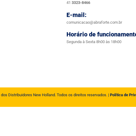
41
3323-8466
E-mail:
comunicacao@abraforte.com.br
Horário de funcionament
Segunda à Sexta 8h00 às 18h00
 dos Distribuidores New Holland. Todos os direitos reservados. |
Política de Pri