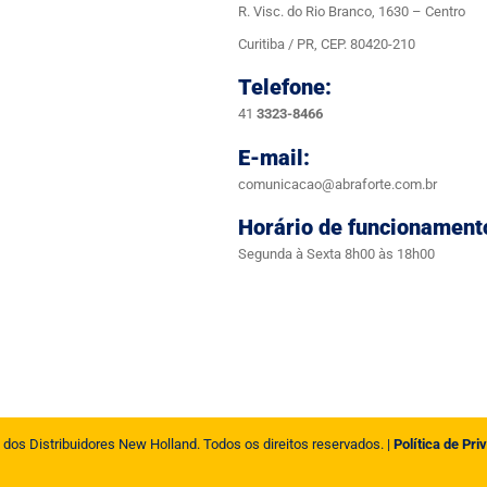
R. Visc. do Rio Branco, 1630 – Centro
Curitiba / PR, CEP. 80420-210
Telefone:
41
3323-8466
E-mail:
comunicacao@abraforte.com.br
Horário de funcionament
Segunda à Sexta 8h00 às 18h00
 dos Distribuidores New Holland. Todos os direitos reservados. |
Política de Pri