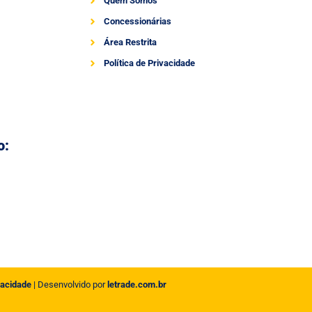
Quem Somos
Concessionárias
Área Restrita
Política de Privacidade
o:
vacidade
| Desenvolvido por
letrade.com.br