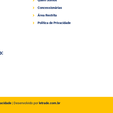
Quem Somos
Concessionárias
Área Restrita
Política de Privacidade
o:
vacidade
| Desenvolvido por
letrade.com.br