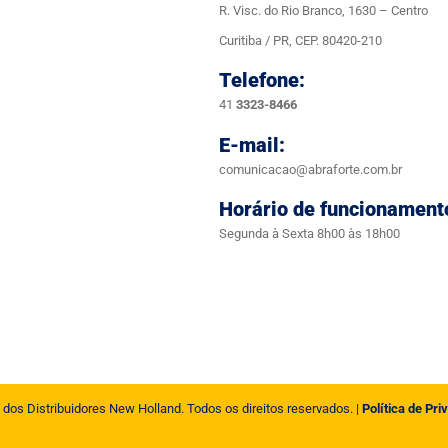
R. Visc. do Rio Branco, 1630 – Centro
Curitiba / PR, CEP. 80420-210
Telefone:
41
3323-8466
E-mail:
comunicacao@abraforte.com.br
Horário de funcionament
Segunda à Sexta 8h00 às 18h00
 dos Distribuidores New Holland. Todos os direitos reservados. |
Política de Pri