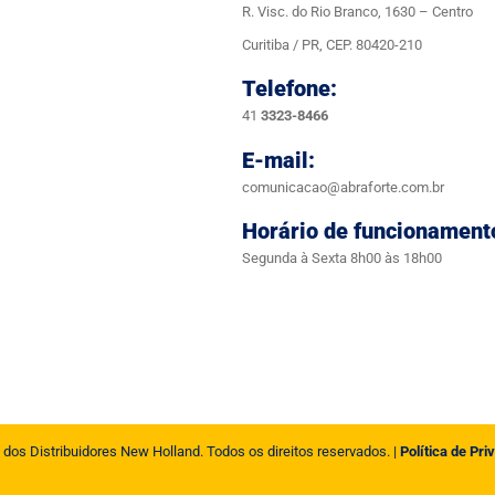
R. Visc. do Rio Branco, 1630 – Centro
Curitiba / PR, CEP. 80420-210
Telefone:
41
3323-8466
E-mail:
comunicacao@abraforte.com.br
Horário de funcionament
Segunda à Sexta 8h00 às 18h00
 dos Distribuidores New Holland. Todos os direitos reservados. |
Política de Pri