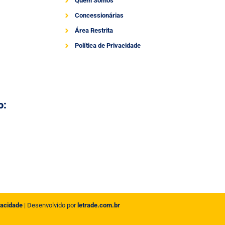
Quem Somos
Concessionárias
Área Restrita
Política de Privacidade
o:
vacidade
| Desenvolvido por
letrade.com.br