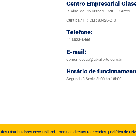
Centro Empresarial Glas
R. Visc. do Rio Branco, 1630 – Centro
Curitiba / PR, CEP. 80420-210
Telefone:
41
3323-8466
E-mail:
comunicacao@abraforte.com.br
Horário de funcionament
Segunda à Sexta 8h00 às 18h00
 dos Distribuidores New Holland. Todos os direitos reservados. |
Política de Pri