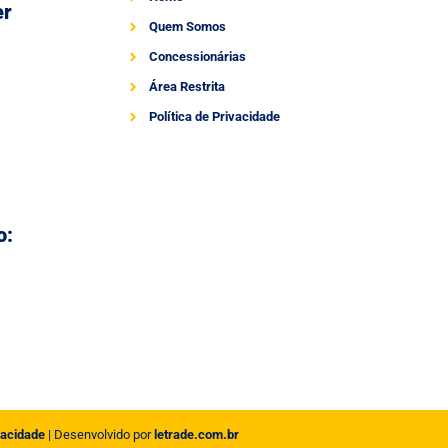
er
Quem Somos
Concessionárias
Área Restrita
Política de Privacidade
o:
vacidade
| Desenvolvido por
letrade.com.br