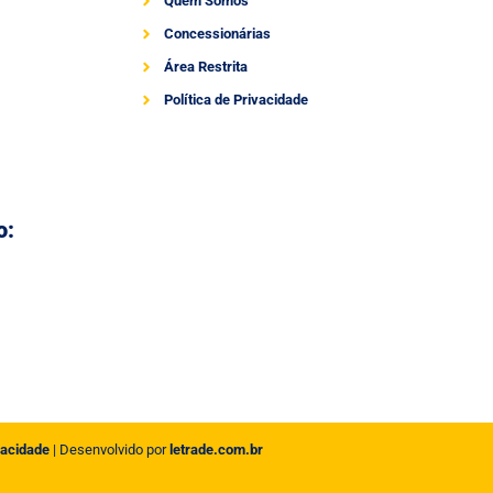
Quem Somos
Concessionárias
Área Restrita
Política de Privacidade
o:
vacidade
| Desenvolvido por
letrade.com.br