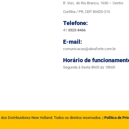
R. Visc. do Rio Branco, 1630 – Centro
Curitiba / PR, CEP. 80420-210
Telefone:
41
3323-8466
E-mail:
comunicacao@abraforte.com.br
Horário de funcionament
Segunda à Sexta 8h00 às 18h00
 dos Distribuidores New Holland. Todos os direitos reservados. |
Política de Pri